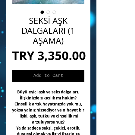
SEKSİ AŞK
DALGALARI (1
AŞAMA)
Price
TRY 3,350.00
Add to Cart
Büyüleyici aşk ve seks dalgaları.
İlişkinizde sıkıcılık mı hakim?
Cinsellik artık hayatınızda yok mu,
yoksa yalnız hissediyor ve nihayet bir
ilişki, aşk, tutku ve cinsellik mi
arzuluyorsunuz?
Ya da sadece
seksi, çekici, erotik,
duyusal
olmak ve ilgiyi üzerinize