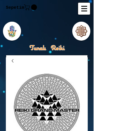
Sepetim
Tunalı Reiki
Kişisel Gelişimde Rehberiniz
Tanju M.Tunalı Özlem
Tunalı