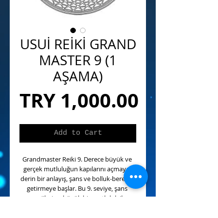
USUİ REİKİ GRAND
MASTER 9 (1
AŞAMA)
Price
TRY 1,000.00
Add to Cart
Grandmaster Reiki 9. Derece büyük ve 
gerçek mutluluğun kapılarını açmaya, 
derin bir anlayış, şans ve bolluk-bereket 
getirmeye başlar. Bu 9. seviye, şans 
enerjileri ve büyük bir mutluluk ile 
ruhsal bağlantı kurmak için hizmet eder.
Önce kendinizi sevmeye başlarsınız, 