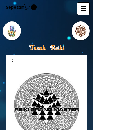
Sepetim
Tunalı Reiki
Kişisel Gelişimde Rehberiniz
Tanju M.Tunalı Özlem
Tunalı