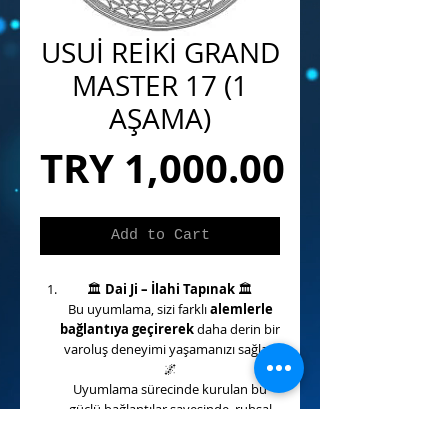
USUİ REİKİ GRAND
MASTER 17 (1
AŞAMA)
Price
TRY 1,000.00
Add to Cart
🏛️
Dai Ji – İlahi Tapınak
🏛️
Bu uyumlama, sizi farklı
alemlerle
bağlantıya geçirerek
daha derin bir
varoluş deneyimi yaşamanızı sağlar.
🌌
Uyumlama sürecinde kurulan bu
güçlü bağlantılar sayesinde, ruhsal
boyutlarda
daha huzurlu ve