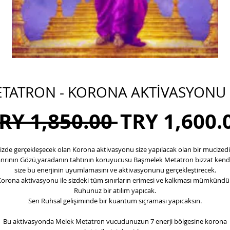
TATRON - KORONA AKTİVASYONU 
Regular
TRY 1,850.00 
TRY 1,600.
Price
izde gerçekleşecek olan Korona aktivasyonu size yapılacak olan bir mucizedi
anrının Gözü,yaradanın tahtının koruyucusu Başmelek Metatron bizzat kendi
size bu enerjinin uyumlamasını ve aktivasyonunu gerçekleştirecek.
orona aktivasyonu ile sizdeki tüm sınırların erimesi ve kalkması mümkündü
Ruhunuz bir atılım yapıcak.
Sen Ruhsal gelişiminde bir kuantum sıçraması yapıcaksın.
Bu aktivasyonda Melek Metatron vucudunuzun 7 enerji bölgesine korona