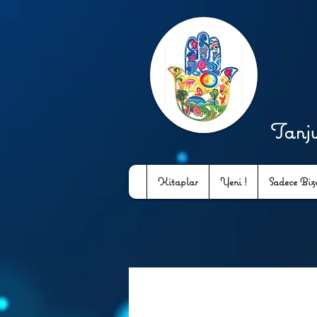
Tanj
Kitaplar
Yeni !
Sadece Bizd