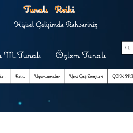
Tunalı Reiki
Kişisel Gelişimde Rehberiniz
u M.Tunalı Özlem Tunalı
e !
Reiki
Uyumlamalar
Yeni Çağ Enerjileri
ÇOK SA