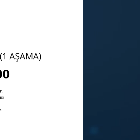
(1 AŞAMA)
Sale
00
Price
r.
si
r.