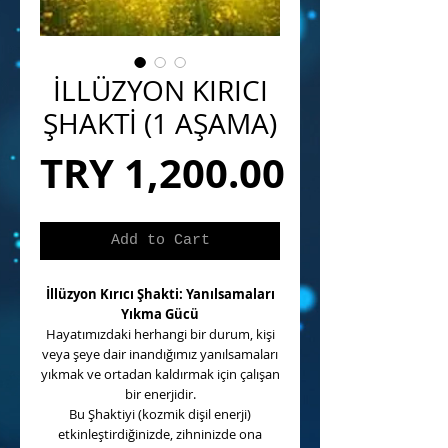
İLLÜZYON KIRICI
ŞHAKTİ (1 AŞAMA)
Price
TRY 1,200.00
Add to Cart
İllüzyon Kırıcı Şhakti: Yanılsamaları
Yıkma Gücü
Hayatımızdaki herhangi bir durum, kişi
veya şeye dair inandığımız yanılsamaları
yıkmak ve ortadan kaldırmak için çalışan
bir enerjidir.
Bu Şhaktiyi (kozmik dişil enerji)
etkinleştirdiğinizde, zihninizde ona