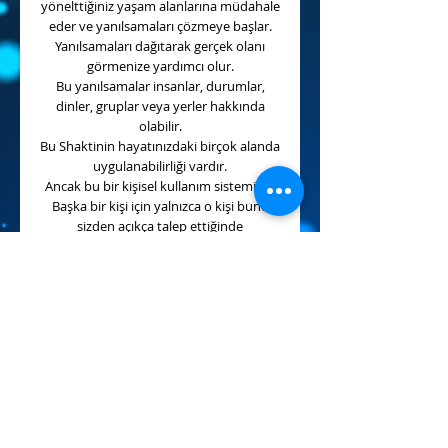
yönelttiğiniz yaşam alanlarına müdahale
eder ve yanılsamaları çözmeye başlar.
Yanılsamaları dağıtarak gerçek olanı
görmenize yardımcı olur.
Bu yanılsamalar insanlar, durumlar,
dinler, gruplar veya yerler hakkında
olabilir.
Bu Shaktinin hayatınızdaki birçok alanda
uygulanabilirliği vardır.
Ancak bu bir kişisel kullanım sistemidir.
Başka bir kişi için yalnızca o kişi bunu
sizden açıkça talep ettiğinde
kullanılabilir.
Bugüne kadar farkında olmadan hareket
ettiğiniz yanılsamaları ortadan kaldırır.
Bu yanılsamalar başkaları tarafından size
empoze edilmiş olabileceği gibi, kendi
yarattığınız yanılsamalar da olabilir.
Bu güçlü enerji sistemi yanılsamalardan
arınarak gerçeklere ulaşmak isteyenler
için etkili bir araçtır.
Şhaktiyi etkinleştirip ona yöneldiğinizde
size içsel bir netlik sunar ve gerçekleri