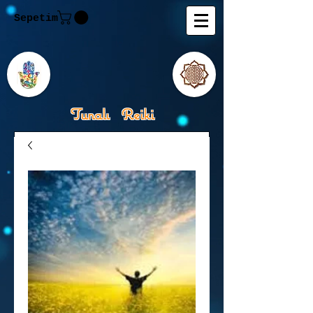
Sepetim
Tunalı Reiki
Kişisel Gelişimde Rehberiniz
Tanju M.Tunalı Özlem
Tunalı