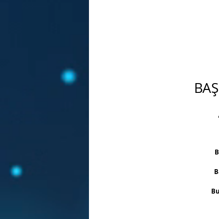
BAŞ
B
B
Bu