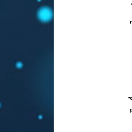
r
"S
Ş