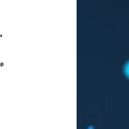
da
iği