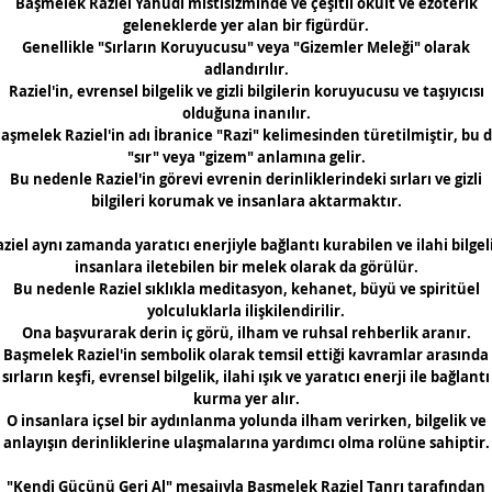
Başmelek Raziel Yahudi mistisizminde ve çeşitli okült ve ezoterik
geleneklerde yer alan bir figürdür.
Genellikle "Sırların Koruyucusu" veya "Gizemler Meleği" olarak
adlandırılır.
Raziel'in, evrensel bilgelik ve gizli bilgilerin koruyucusu ve taşıyıcısı
olduğuna inanılır.
aşmelek Raziel'in adı İbranice "Razi" kelimesinden türetilmiştir, bu 
"sır" veya "gizem" anlamına gelir.
Bu nedenle Raziel'in görevi evrenin derinliklerindeki sırları ve gizli
bilgileri korumak ve insanlara aktarmaktır.
ziel aynı zamanda yaratıcı enerjiyle bağlantı kurabilen ve ilahi bilgel
insanlara iletebilen bir melek olarak da görülür.
Bu nedenle Raziel sıklıkla meditasyon, kehanet, büyü ve spiritüel
yolculuklarla ilişkilendirilir.
Ona başvurarak derin iç görü, ilham ve ruhsal rehberlik aranır.
Başmelek Raziel'in sembolik olarak temsil ettiği kavramlar arasında
sırların keşfi, evrensel bilgelik, ilahi ışık ve yaratıcı enerji ile bağlantı
kurma yer alır.
O insanlara içsel bir aydınlanma yolunda ilham verirken, bilgelik ve
anlayışın derinliklerine ulaşmalarına yardımcı olma rolüne sahiptir.
"Kendi Gücünü Geri Al" mesajıyla Başmelek Raziel Tanrı tarafından