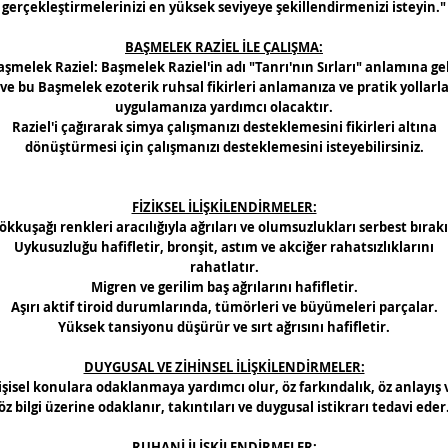
gerçekleştirmelerinizi en yüksek seviyeye şekillendirmenizi isteyin."
BAŞMELEK RAZİEL İLE ÇALIŞMA:
aşmelek Raziel: Başmelek Raziel'in adı "Tanrı'nın Sırları" anlamına gel
ve bu Başmelek ezoterik ruhsal fikirleri anlamanıza ve pratik yollarl
uygulamanıza yardımcı olacaktır.
Raziel'i çağırarak simya çalışmanızı desteklemesini fikirleri altına
dönüştürmesi için çalışmanızı desteklemesini isteyebilirsiniz.
FİZİKSEL İLİŞKİLENDİRMELER:
ökkuşağı renkleri aracılığıyla ağrıları ve olumsuzlukları serbest bırakı
Uykusuzluğu hafifletir, bronşit, astım ve akciğer rahatsızlıklarını
rahatlatır.
Migren ve gerilim baş ağrılarını hafifletir.
Aşırı aktif tiroid durumlarında, tümörleri ve büyümeleri parçalar.
Yüksek tansiyonu düşürür ve sırt ağrısını hafifletir.
DUYGUSAL VE ZİHİNSEL İLİŞKİLENDİRMELER:
işisel konulara odaklanmaya yardımcı olur, öz farkındalık, öz anlayış 
öz bilgi üzerine odaklanır, takıntıları ve duygusal istikrarı tedavi eder
RUHANİ İLİŞKİLENDİRMELER: