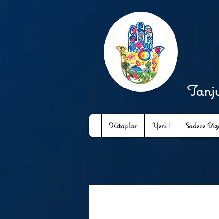
Tanj
Kitaplar
Yeni !
Sadece Bizd