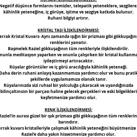
Negatif düşünce formlarını temizler, telepatik yeteneklere, sezgilere
kâhinlik yeteneğine, iç görüye, işitme ve sezgiye katkıda bulunur.
Ruhani bilgiyi artırır.
KRİSTAL TAŞI İLİŞKİLENDİRMESİ:
errak Kristal Kuvars- Aynı zamanda ışığın bir prizması gibi gökkuşağın
renklerini yansıtır.
Başmelek Raziel gökkuşağının tüm renkleriyle ilişkilendirilir.
nunla meditasyon yaparken ve onunla çalışırken bir kristal kullanm
iyileştirmeyi artıracaktır.
Rüyalar görüntüler ve iç görü aracılığıyla kâhinlik yeteneği.
Daha derin ruhani anlayış kazanmamıza yardımcı olur ve bunu prati
şekillerde uygulamamıza olanak tanır.
Rüyalarınızda sizi ruhsal bir yolculuğa çıkaracak ve uyandığınızda
bilinçaltınızın bir parçası haline gelecek gerçekleri ve eski bilgelikleri
keşfetmenize yardımcı olur.
RENK İLİŞKİLENDİRMESİ:
Raziel'in aurası güzel bir ışık prizması gibi gökkuşağının tüm renklerin
barındırır.
rrak kuvars kristalleriyle çalışmak kâhinlik yeteneğini büyütmenize
Raziel'e daha yakın hissetmenize yardımcı olur.