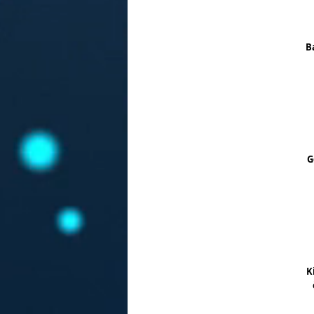
B
G
K