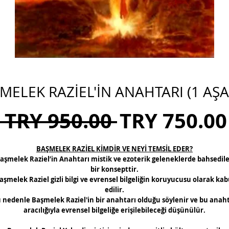
MELEK RAZİEL'İN ANAHTARI (1 AŞ
Regular
 TRY 950.00 
TRY 750.00
Price
BAŞMELEK RAZİEL KİMDİR VE NEYİ TEMSİL EDER?
aşmelek Raziel’in Anahtarı mistik ve ezoterik geleneklerde bahsedil
bir konsepttir.
aşmelek Raziel gizli bilgi ve evrensel bilgeliğin koruyucusu olarak kab
edilir.
 nedenle Başmelek Raziel'in bir anahtarı olduğu söylenir ve bu anah
aracılığıyla evrensel bilgeliğe erişilebileceği düşünülür.