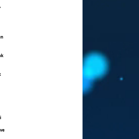
,
ın
ak
k
i
 ve