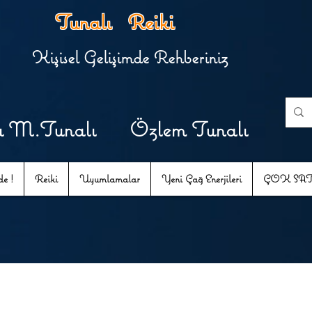
Tunalı Reiki
Kişisel Gelişimde Rehberiniz
u M.Tunalı Özlem Tunalı
e !
Reiki
Uyumlamalar
Yeni Çağ Enerjileri
ÇOK SA