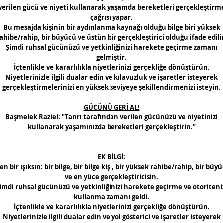
verilen gücü ve niyeti kullanarak yaşamda bereketleri gerçekleştirm
çağrısı yapar.
Bu mesajda kişinin bir aydınlanma kaynağı olduğu bilge biri yüksek
ahibe/rahip, bir büyücü ve üstün bir gerçekleştirici olduğu ifade edili
Şimdi ruhsal gücünüzü ve yetkinliğinizi harekete geçirme zamanı
gelmiştir.
İçtenlikle ve kararlılıkla niyetlerinizi gerçekliğe dönüştürün.
Niyetlerinizle ilgili dualar edin ve kılavuzluk ve işaretler isteyerek
gerçekleştirmelerinizi en yüksek seviyeye şekillendirmenizi isteyin.
GÜCÜNÜ GERİ AL!
Başmelek Raziel: "Tanrı tarafından verilen gücünüzü ve niyetinizi
kullanarak yaşamınızda bereketleri gerçekleştirin."
EK BİLGİ:
en bir ışıksın: bir bilge, bir bilge kişi, bir yüksek rahibe/rahip, bir büy
ve en yüce gerçekleştiricisin.
imdi ruhsal gücünüzü ve yetkinliğinizi harekete geçirme ve otoriteni
kullanma zamanı geldi.
İçtenlikle ve kararlılıkla niyetlerinizi gerçekliğe dönüştürün.
Niyetlerinizle ilgili dualar edin ve yol gösterici ve işaretler isteyerek