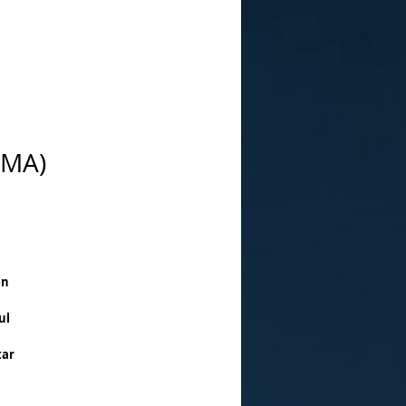
AMA)
Sale
Price
en
ul
tar