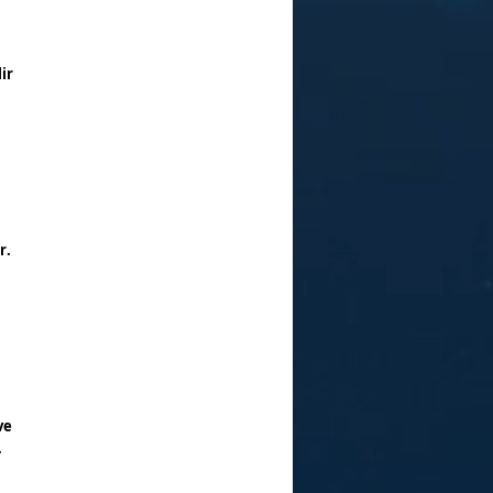
ir
a
r.
ve
.