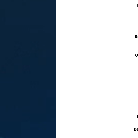
B
O
Be