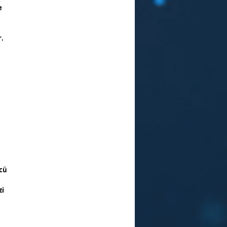
e
r.
ücü
zi