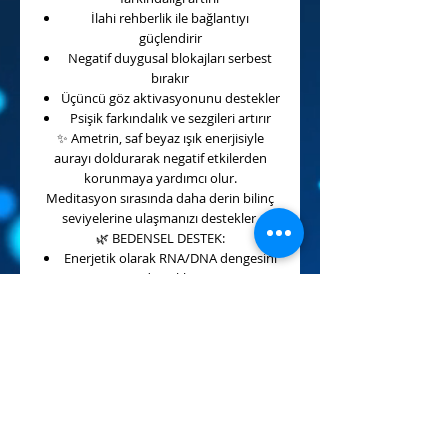
İlahi rehberlik ile bağlantıyı
güçlendirir
Negatif duygusal blokajları serbest
bırakır
Üçüncü göz aktivasyonunu destekler
Psişik farkındalık ve sezgileri artırır
✨
Ametrin, saf beyaz ışık enerjisiyle
aurayı doldurarak negatif etkilerden
korunmaya yardımcı olur.
Meditasyon sırasında daha derin bilinç
seviyelerine ulaşmanızı destekler.
🌿
BEDENSEL DESTEK:
Enerjetik olarak RNA/DNA dengesini
destekler
Vücudun oksijenlenmesini artırır
Gelişim süreçlerinde (özellikle
çocuklukta) destekleyici olabilir
Bedensel değişimlere uyum
sağlamayı kolaylaştırır
Mide kaynaklı stres ve duygusal
rahatsızlıklarda destek olur
💎
Ametrin, zihinsel, ruhsal ve fiziksel