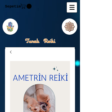
Sepetim
Tunalı Reiki
Kişisel Gelişimde Rehberiniz
Tanju M.Tunalı Özlem
Tunalı