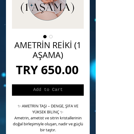
AMETRİN REİKİ (1
AŞAMA)
Price
TRY 650.00
Add to Cart
✨
AMETRİN TAŞI – DENGE, ŞİFA VE
YÜKSEK BİLİNÇ
✨
Ametrin, ametist ve sitrin kristallerinin
doğal birleşimiyle oluşan, nadir ve güçlü
bir taştır.