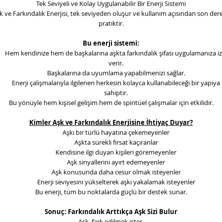
Tek Seviyeli ve Kolay Uygulanabilir Bir Enerji Sistemi
k ve Farkındalık Enerjisi
, tek seviyeden oluşur ve kullanım açısından son der
pratiktir.
Bu enerji sistemi:
Hem kendinize hem de başkalarına aşkta farkındalık şifası uygulamanıza iz
verir.
Başkalarına da uyumlama yapabilmenizi sağlar.
Enerji çalışmalarıyla ilgilenen herkesin kolayca kullanabileceği bir yapıya
sahiptir.
Bu yönüyle hem kişisel gelişim hem de spiritüel çalışmalar için etkilidir.
Kimler Aşk ve Farkındalık Enerjisine İhtiyaç Duyar?
Aşkı bir türlü hayatına çekemeyenler
Aşkta sürekli fırsat kaçıranlar
Kendisine ilgi duyan kişileri göremeyenler
Aşk sinyallerini ayırt edemeyenler
Aşk konusunda daha cesur olmak isteyenler
Enerji seviyesini yükselterek aşkı yakalamak isteyenler
Bu enerji, tüm bu noktalarda güçlü bir destek sunar.
Sonuç: Farkındalık Arttıkça Aşk Sizi Bulur
Aşk, fark edilmek ister.