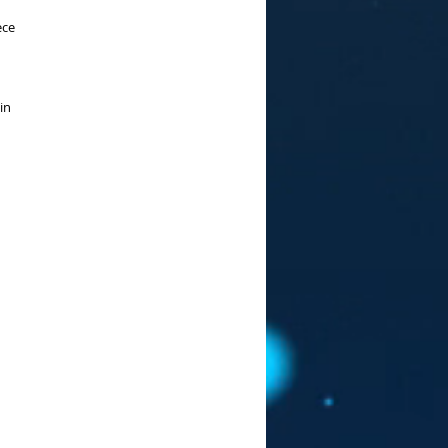
ece
in