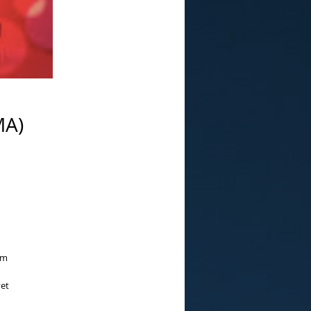
MA)
am
vet