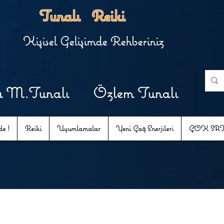
Tunalı Reiki
Kişisel Gelişimde Rehberiniz
u M.Tunalı Özlem Tunalı
e !
Reiki
Uyumlamalar
Yeni Çağ Enerjileri
ÇOK SA