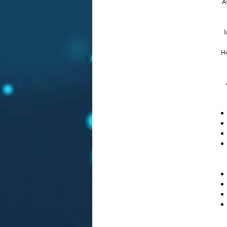
A
İ
He