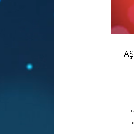
AŞ
P
Bu