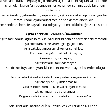
şk ve Farkındalık Enerjisi
aşkı göremeyen, aşk fırsatlarını kaçıran ya da kendi
hayran olan kişileri fark edemeyen herkes için geliştirilmiş güçlü bir enerji
sistemidir.
nsanın kendini, yeteneklerini, kapasitesini, aşkta cesaretli olup olmadığını fa
etmesi kadar, aşkını fark etmesi de son derece önemlidir.
m kendinize hem de başkalarına kolayca yardımcı olabileceğiniz bir sistemd
Aşkta Farkındalık Neden Önemlidir?
Aşkta farkındalık, kişinin hem içsel özelliklerini hem de çevresindeki romanti
işaretleri fark etme yeteneğini güçlendirir.
Aşkı yakalayamıyorum diyenler genellikle:
Kendine olan güvenini fark etmeyen,
Cesaretini göremeyen,
Aşk fırsatlarını fark edemeyen,
Kendisine duyulan hayranlıkların bilincine varamayan kişilerden oluşur.
Bu noktada Aşk ve Farkındalık Enerjisi devreye girerek kişinin:
Aşk enerjisine uyumlanmasını,
Çevresindeki romantik sinyalleri ayırt etmesini,
Aşkı görmesini ve yakalamasını,
Doğru kişiyle karşılaşma ihtimalini artırmasını sağlar.
Aşk Fırsatlarını Kaçıranlar İçin Çözüm: Aşk ve Farkındalık Enerjisi