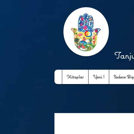
Tanj
Kitaplar
Yeni !
Sadece Bizd