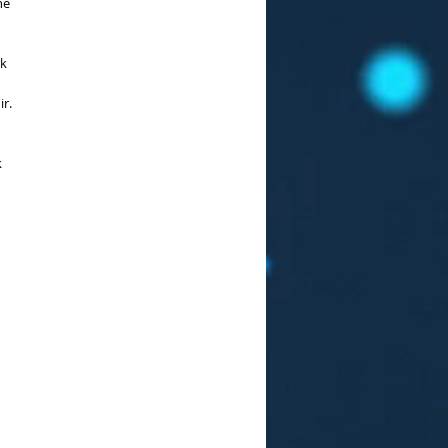
ne
rk
ir.
k