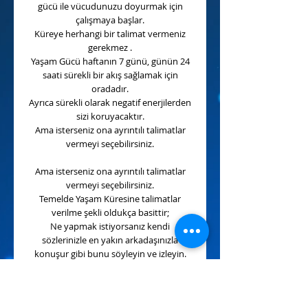
gücü ile vücudunuzu doyurmak için
çalışmaya başlar.
Küreye herhangi bir talimat vermeniz
gerekmez .
Yaşam Gücü haftanın 7 günü, günün 24
saati sürekli bir akış sağlamak için
oradadır.
Ayrıca sürekli olarak negatif enerjilerden
sizi koruyacaktır.
Ama isterseniz ona ayrıntılı talimatlar
vermeyi seçebilirsiniz.
Ama isterseniz ona ayrıntılı talimatlar
vermeyi seçebilirsiniz.
Temelde Yaşam Küresine talimatlar
verilme şekli oldukça basittir;
Ne yapmak istiyorsanız kendi
sözlerinizle en yakın arkadaşınızla
konuşur gibi bunu söyleyin ve izleyin.
Küre işini yaptıktan sonra başınızın
üzerindeki konumuna geri dönecektir.