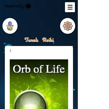
Sepetim
Tunalı Reiki
Kişisel Gelişimde Rehberiniz
Tanju M.Tunalı Özlem
Tunalı