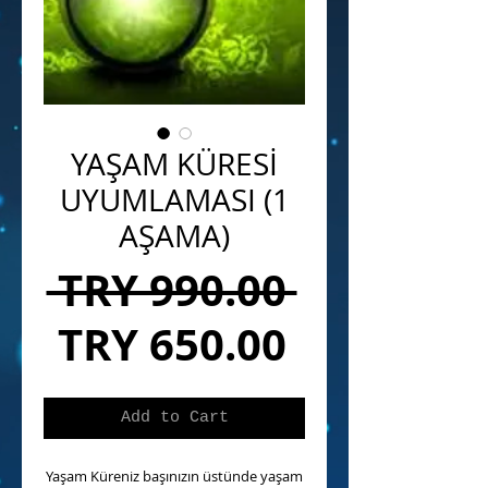
YAŞAM KÜRESİ
UYUMLAMASI (1
AŞAMA)
Regular
 TRY 990.00 
Sale
Price
TRY 650.00
Price
Add to Cart
Yaşam Küreniz başınızın üstünde yaşam