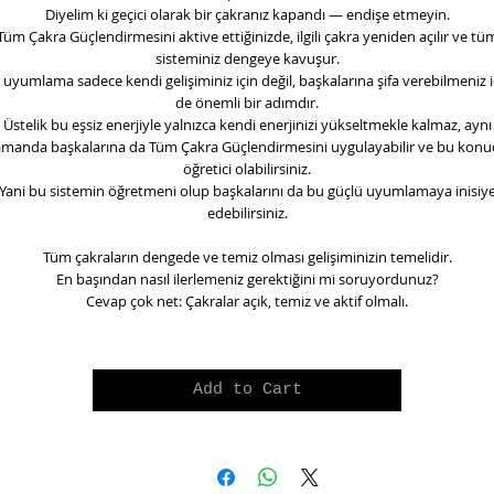
Diyelim ki geçici olarak bir çakranız kapandı — endişe etmeyin.
Tüm Çakra Güçlendirmesi
ni aktive ettiğinizde, ilgili çakra yeniden açılır ve tü
sisteminiz dengeye kavuşur.
 uyumlama sadece kendi gelişiminiz için değil, başkalarına şifa verebilmeniz i
de önemli bir adımdır.
Üstelik bu eşsiz enerjiyle yalnızca kendi enerjinizi yükseltmekle kalmaz, aynı
amanda başkalarına da Tüm Çakra Güçlendirmesini uygulayabilir ve bu konu
öğretici olabilirsiniz.
Yani bu sistemin öğretmeni olup başkalarını da bu güçlü uyumlamaya inisiy
edebilirsiniz.
Tüm çakraların dengede ve temiz olması gelişiminizin temelidir.
En başından nasıl ilerlemeniz gerektiğini mi soruyordunuz?
Cevap çok net: Çakralar açık, temiz ve aktif olmalı.
Add to Cart