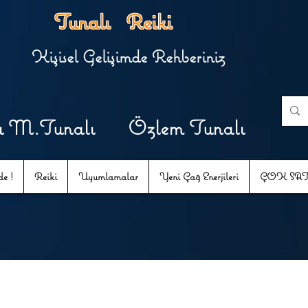
Tunalı Reiki
Kişisel Gelişimde Rehberiniz
u M.Tunalı Özlem Tunalı
e !
Reiki
Uyumlamalar
Yeni Çağ Enerjileri
ÇOK SA