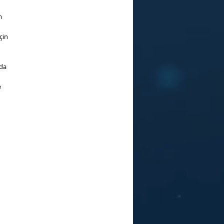
m
çin
da
e