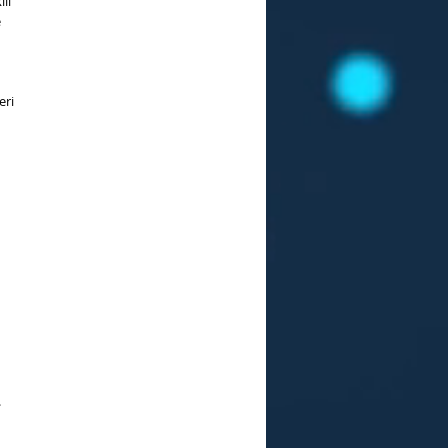
li
e
eri
.