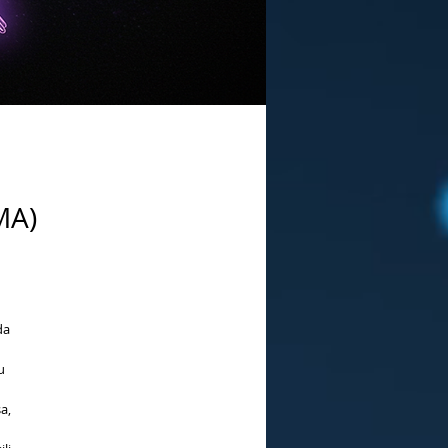
MA)
da
u
a,