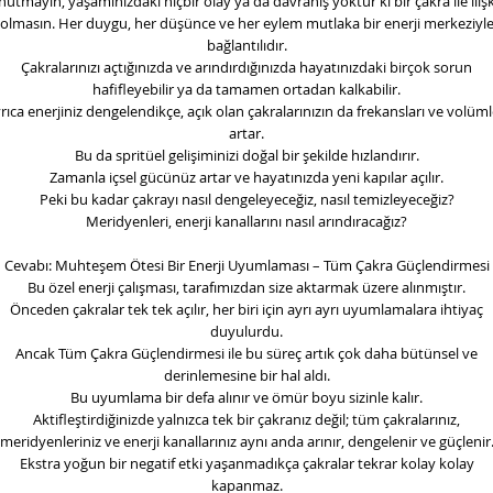
nutmayın, yaşamınızdaki hiçbir olay ya da davranış yoktur ki bir çakra ile ilişki
olmasın. Her duygu, her düşünce ve her eylem mutlaka bir enerji merkeziyl
bağlantılıdır.
Çakralarınızı açtığınızda ve arındırdığınızda hayatınızdaki birçok sorun
hafifleyebilir ya da tamamen ortadan kalkabilir.
rıca enerjiniz dengelendikçe, açık olan çakralarınızın da frekansları ve volüml
artar.
Bu da spritüel gelişiminizi doğal bir şekilde hızlandırır.
Zamanla içsel gücünüz artar ve hayatınızda yeni kapılar açılır.
Peki bu kadar çakrayı nasıl dengeleyeceğiz, nasıl temizleyeceğiz?
Meridyenleri, enerji kanallarını nasıl arındıracağız?
Cevabı: Muhteşem Ötesi Bir Enerji Uyumlaması – Tüm Çakra Güçlendirmesi
Bu özel enerji çalışması, tarafımızdan size aktarmak üzere alınmıştır.
Önceden çakralar tek tek açılır, her biri için ayrı ayrı uyumlamalara ihtiyaç
duyulurdu.
Ancak Tüm Çakra Güçlendirmesi ile bu süreç artık çok daha bütünsel ve
derinlemesine bir hal aldı.
Bu uyumlama bir defa alınır ve ömür boyu sizinle kalır.
Aktifleştirdiğinizde yalnızca tek bir çakranız değil; tüm çakralarınız,
meridyenleriniz ve enerji kanallarınız aynı anda arınır, dengelenir ve güçlenir
Ekstra yoğun bir negatif etki yaşanmadıkça çakralar tekrar kolay kolay
kapanmaz.