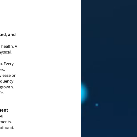
ced, and
 health. A
ysical,
a. Every
rs.
y ease or
equency
 growth.
e.
ment
ou.
ements.
rofound.