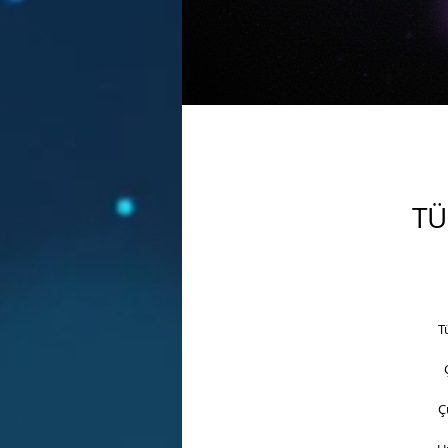
TÜ
T
Ç