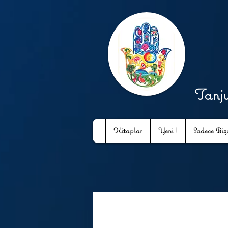
Tanj
Kitaplar
Yeni !
Sadece Bizd