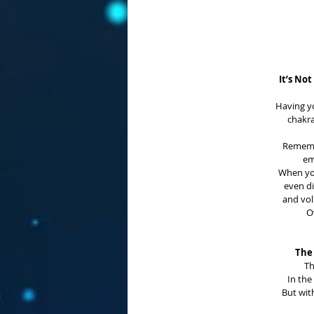
It’s No
Having yo
chakra
Remembe
em
When you
even d
and vol
O
The
Th
In the
But wi