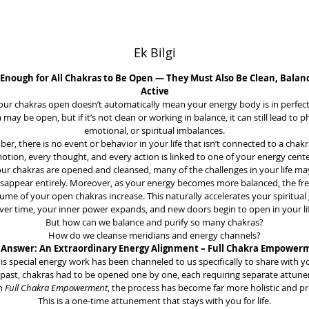
Ek Bilgi
t Enough for All Chakras to Be Open — They Must Also Be Clean, Balan
Active
ur chakras open doesn’t automatically mean your energy body is in perfect
 may be open, but if it’s not clean or working in balance, it can still lead to ph
emotional, or spiritual imbalances.
r, there is no event or behavior in your life that isn’t connected to a chakr
otion, every thought, and every action is linked to one of your energy cente
r chakras are opened and cleansed, many of the challenges in your life ma
isappear entirely. Moreover, as your energy becomes more balanced, the fr
ume of your open chakras increase. This naturally accelerates your spiritual
ver time, your inner power expands, and new doors begin to open in your lif
But how can we balance and purify so many chakras?
How do we cleanse meridians and energy channels?
 Answer: An Extraordinary Energy Alignment – Full Chakra Empower
is special energy work has been channeled to us specifically to share with y
 past, chakras had to be opened one by one, each requiring separate attun
th
Full Chakra Empowerment
, the process has become far more holistic and p
This is a one-time attunement that stays with you for life.