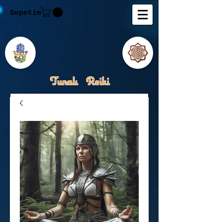
Sepetim
Tunalı Reiki
Kişisel Gelişimde Rehberiniz
Tanju M.Tunalı Özlem
Tunalı