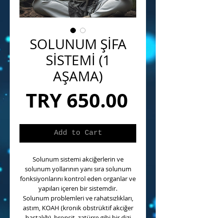
SOLUNUM ŞİFA
SİSTEMİ (1
AŞAMA)
Price
TRY 650.00
Add to Cart
Solunum sistemi akciğerlerin ve
solunum yollarının yanı sıra solunum
fonksiyonlarını kontrol eden organlar ve
yapıları içeren bir sistemdir.
Solunum problemleri ve rahatsızlıkları,
astım, KOAH (kronik obstrüktif akciğer
hastalığı), bronşit, zatürre gibi bir dizi