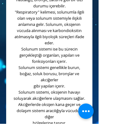
durumu içerebilir.
"Respiratory" kelimesi, solunumla ilgili
olan veya solunum sistemiyle ilişkili
anlamına gelir. Solunum, oksijenin
vücuda alınması ve karbondioksitin
atılmasıyla ilgili biyolojik süreçleri ifade
eder.
Solunum sistemi ise bu sürecin
gerçekleştiği organları, yapıları ve
fonksiyonları içerir.
Solunum sistemi genellikle burun,
boğaz, soluk borusu, bronşlar ve
akciğerler
gibi yapıları içerir.
Solunum sistemi, oksijenin havayı
soluyarak akciğerlere ulaşmasını sağlar.
Akciğerlerde oksijen kana geçer ve
dolaşım sistemi aracılığıyla vücudun
diğer
bölgelerine taşınır.
Aynı zamanda, karbondioksit kan
yoluyla akciğerlere taşınır ve solunum