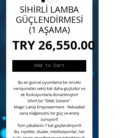
SİHİRLİ LAMBA
GÜÇLENDİRMESİ
(1 AŞAMA)
Price
TRY 26,550.00
Add to Cart
Bu en güncel uyumlama bir önceki
versiyondan sekiz kat daha güçlüdür ve
ek fonksiyonlarla donatılmıştır!!
Sihirli bir "Dilek Sistemi".
Magic Lamp Empowerment - Reloaded
sana olağanüstü bir güç ve enerji
sunuyor!!
Tüm çabalarını 7 kat güçlendiriyor!!!
Bu, niyetler, dualar, meditasyonlar, her
türlü enerji, manifestasyon teknikleri vb.