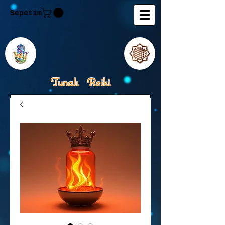
Sepetim
Tunalı Reiki
Kişisel Gelişimde Rehberiniz
Tanju M.Tunalı Özlem
Tunalı