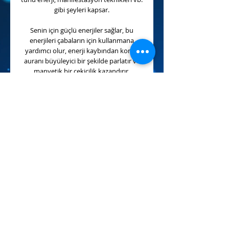
gibi şeyleri kapsar.
Senin için güçlü enerjiler sağlar, bu
enerjileri çabaların için kullanmana
yardımcı olur, enerji kaybından korur,
auranı büyüleyici bir şekilde parlatır ve
manyetik bir çekicilik kazandırır.
Buna ek olarak seni her türlü şüphe,
endişe ve korkulardan koruyan yüksek
düzeyde bir koruma ve savunma
fonksiyonu da mevcuttur.
Bu manifestlerini çöküşten korur ve
dileklerini güvence altına alır.
Bu harika enerjilerin tadını çıkar ve
dileklerini gerçekleştir!
Magic Lamp Empowerment - Reloaded
Lavinia Sina Szendrei
Ek Bilgi