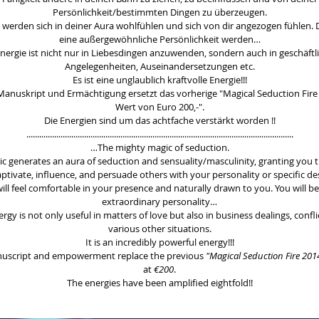
Persönlichkeit/bestimmten Dingen zu überzeugen.
werden sich in deiner Aura wohlfühlen und sich von dir angezogen fühlen. 
eine außergewöhnliche Persönlichkeit werden…
Energie ist nicht nur in Liebesdingen anzuwenden, sondern auch in geschäftl
Angelegenheiten, Auseinandersetzungen etc.
Es ist eine unglaublich kraftvolle Energie!!!
Manuskript und Ermächtigung ersetzt das vorherige "Magical Seduction Fire
Wert von Euro 200,-".
Die Energien sind um das achtfache verstärkt worden !!
.............................................................................................................................
…The mighty magic of seduction.
ic generates an aura of seduction and sensuality/masculinity, granting you th
aptivate, influence, and persuade others with your personality or specific des
ill feel comfortable in your presence and naturally drawn to you. You will 
extraordinary personality…
ergy is not only useful in matters of love but also in business dealings, confli
various other situations.
It is an incredibly powerful energy!!!
nuscript and empowerment replace the previous
"Magical Seduction Fire 201
at
€200
.
The energies have been amplified eightfold!!