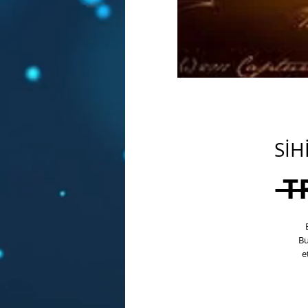
SİH
 T
Bu
e