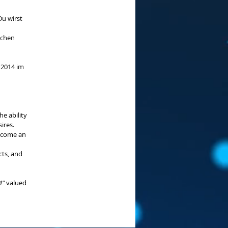
Du wirst
ichen
 2014 im
e ability
ires.
become an
cts, and
4"
valued