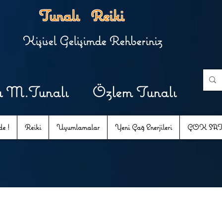
Tunalı Reiki
Kişisel Gelişimde Rehberiniz
u M.Tunalı Özlem Tunalı
e !
Reiki
Uyumlamalar
Yeni Çağ Enerjileri
ÇOK SA