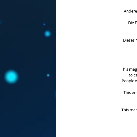
Andere 
Die 
Dieses 
This mag
to c
People w
This en
This ma