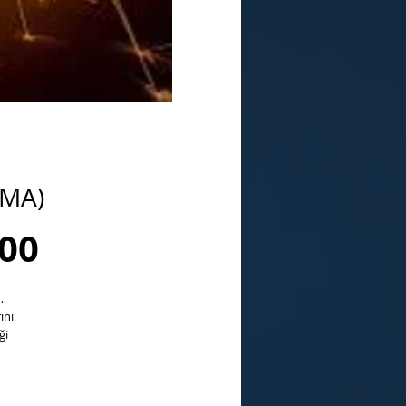
AMA)
Sale
.00
Price
…
ını
ği