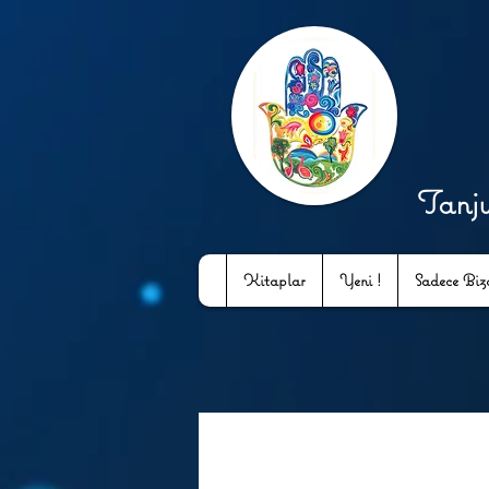
Tanj
Kitaplar
Yeni !
Sadece Bizd