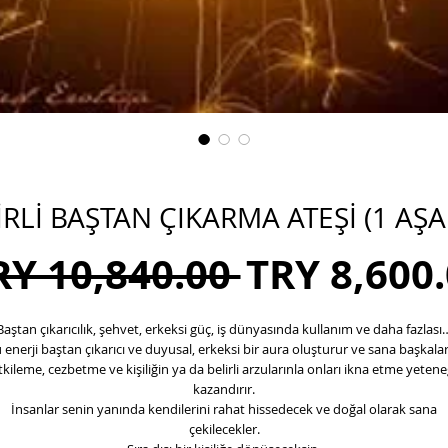
İRLİ BAŞTAN ÇIKARMA ATEŞİ (1 AŞ
Regular
RY 10,840.00 
TRY 8,600
Price
Baştan çıkarıcılık, şehvet, erkeksi güç, iş dünyasında kullanım ve daha fazlası
 enerji baştan çıkarıcı ve duyusal, erkeksi bir aura oluşturur ve sana başkalar
tkileme, cezbetme ve kişiliğin ya da belirli arzularınla onları ikna etme yetene
kazandırır.
İnsanlar senin yanında kendilerini rahat hissedecek ve doğal olarak sana
çekilecekler.