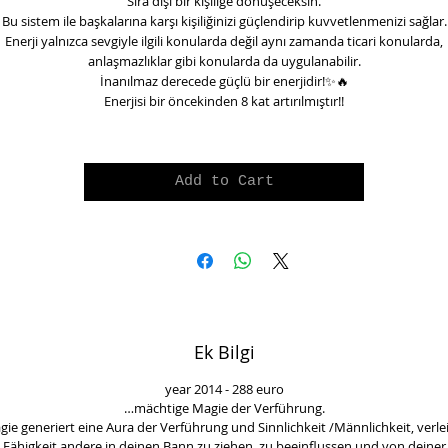
Sıra dışı bir kişiliğe dönüşeceksin.
Bu sistem ile başkalarına karşı kişiliğinizi güçlendirip kuvvetlenmenizi sağlar.
Enerji yalnızca sevgiyle ilgili konularda değil aynı zamanda ticari konularda,
anlaşmazlıklar gibi konularda da uygulanabilir.
İnanılmaz derecede güçlü bir enerjidir!
✨🔥
Enerjisi bir öncekinden 8 kat artırılmıştır!!
Add to Cart
Ek Bilgi
year 2014 - 288 euro
…mächtige Magie der Verführung.
ie generiert eine Aura der Verführung und Sinnlichkeit /Männlichkeit, verlei
Fähigkeit andere in deinen Bann zu ziehen, zu beeinflussen und von deiner