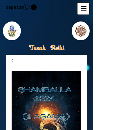
Sepetim
Tunalı Reiki
Kişisel Gelişimde Rehberiniz
Tanju M.Tunalı Özlem
Tunalı