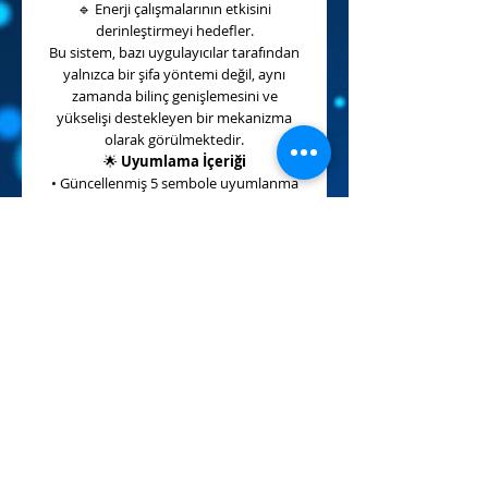
🔹
Enerji çalışmalarının etkisini
derinleştirmeyi hedefler.
Bu sistem, bazı uygulayıcılar tarafından
yalnızca bir şifa yöntemi değil, aynı
zamanda bilinç genişlemesini ve
yükselişi destekleyen bir mekanizma
olarak görülmektedir.
🌟
Uyumlama İçeriği
• Güncellenmiş 5 sembole uyumlanma
• Semboller aracılığıyla şifa çalışmalarını
güçlendirme
• Mini şifa seansları uygulayabilme
• Tek seviyeli bir eğitim ve uyumlama
sistemi
Uyumlama sonrasında birçok kişi, enerji
akışında belirgin bir artış ve farkındalık
düzeyinde değişimler deneyimlediğini
ifade etmektedir.
📌
Ön Koşul:
şhamballa 1024 uyumlamasına
katılabilmek için Ş
hamballa Çok
Boyutlu Şifa Sistemi'nin