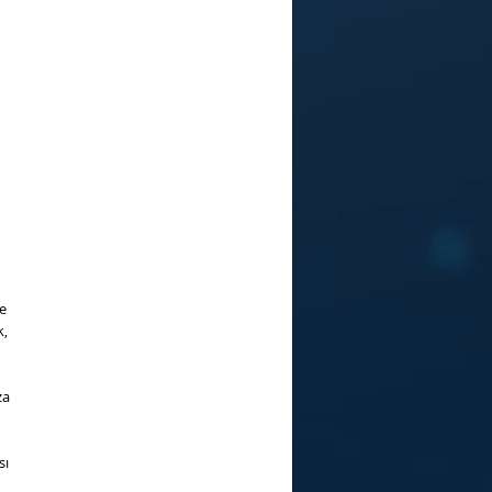
e
k,
za
sı