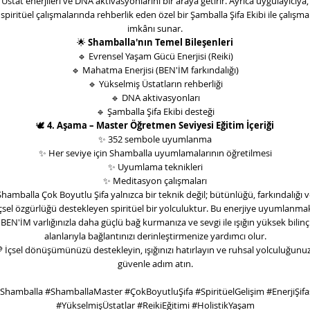
Üstat enerjileri ve DNA aktivasyonlarını bir araya getirir. Ayrıca uygulayıcıya,
spiritüel çalışmalarında rehberlik eden özel bir Şamballa Şifa Ekibi ile çalışma
imkânı sunar.
🌟
Shamballa'nın Temel Bileşenleri
🔹
Evrensel Yaşam Gücü Enerjisi (Reiki)
🔹
Mahatma Enerjisi (BEN'İM farkındalığı)
🔹
Yükselmiş Üstatların rehberliği
🔹
DNA aktivasyonları
🔹
Şamballa Şifa Ekibi desteği
🕊
️
4. Aşama – Master Öğretmen Seviyesi Eğitim İçeriği
✨
352 sembole uyumlanma
✨
Her seviye için Shamballa uyumlamalarının öğretilmesi
✨
Uyumlama teknikleri
✨
Meditasyon çalışmaları
Shamballa Çok Boyutlu Şifa yalnızca bir teknik değil; bütünlüğü, farkındalığı v
çsel özgürlüğü destekleyen spiritüel bir yolculuktur. Bu enerjiye uyumlanma
BEN'İM varlığınızla daha güçlü bağ kurmanıza ve sevgi ile ışığın yüksek bilinç
alanlarıyla bağlantınızı derinleştirmenize yardımcı olur.

İçsel dönüşümünüzü destekleyin, ışığınızı hatırlayın ve ruhsal yolculuğunu
güvenle adım atın.
Shamballa #ShamballaMaster #ÇokBoyutluŞifa #SpiritüelGelişim #EnerjiŞifa
#YükselmişÜstatlar #ReikiEğitimi #HolistikYaşam