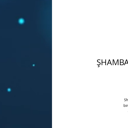
ŞHAMBAL
Sh
bi