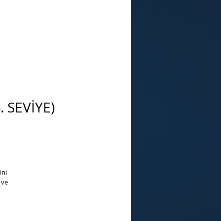
 SEVİYE)
ini
 ve
ü