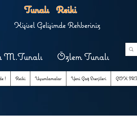
Tunalı Reiki
Kişisel Gelişimde Rehberiniz
u M.Tunalı Özlem Tunalı
e !
Reiki
Uyumlamalar
Yeni Çağ Enerjileri
ÇOK SA