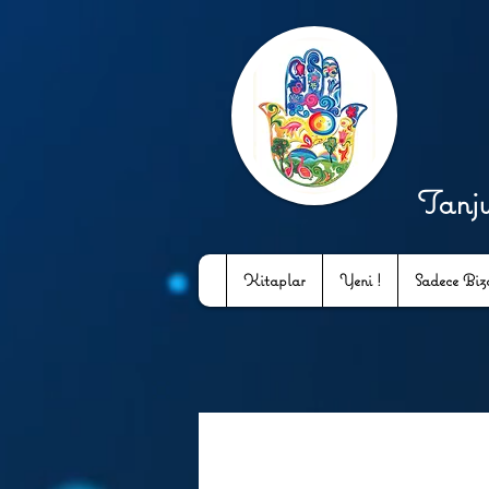
Tanj
Kitaplar
Yeni !
Sadece Bizd