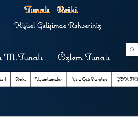
Tunalı Reiki
Kişisel Gelişimde Rehberiniz
u M.Tunalı Özlem Tunalı
e !
Reiki
Uyumlamalar
Yeni Çağ Enerjileri
ÇOK SA