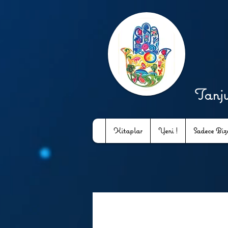
Tanj
Kitaplar
Yeni !
Sadece Bizd