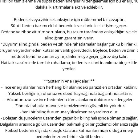
Hızlı bir temizlenme ve süptil beden enerjilerini dengelemek için bu enerji, 1
dakikalık artırmalarla aktive edilebilir.
Bedensel veya zihinsel anksiyete için mükemmel bir cevaptır.
Süptil beden bakımı ekibi, bedeniniz ve zihninizle iletişime geçer.
Bedene ve zihne ait tüm sorunların, bu takım tarafından anlaşıldığını ve ele
alındığının garantisini verir.
"Duyum" alındığında, beden ve zihinde rahatlamalar başlar çünkü bilirler ki,
oruyan ve yardım eden kutsal bir varlık görevdedir. Böylece, beden ve zihin b
müddet kendine zaman ayırır, dinlenmeye geçer, görev dışı kalır.
Hatta kısa sürelerle tam bir rahatlama, bedeni ve zihni inanılmaz bir şekilde
yeniler.
**Sistemin Ana Faydaları:**
- İnce enerji alanlarınızın herhangi bir alanındaki parazitleri ortadan kaldırır.
- Yüksek benliğiniz, ruhunuz ve ebedi kaynağınızla bağlantınızı arttırır.
- Vücudunuzun ve ince bedenlerin tüm alanlarını doldurur ve dengeler.
- Zihninizi rahatlatmanın ve temizlemenin güvenli bir yoludur.
- Yeni bir bilinç durumuna yükselmenize yardımcı olur.
- Dolaşan düşüncelerin üzerinden geçen bir bilinç hali içinde olmanızı sağlar.
 Dalgaların arasında gölün üzerinden bakmak gibi bir gözlemci olmanızı sağla
Fiziksel bedenin dışındaki boşlukta aura katmanlarımızın olduğu enerji
bedenlerimizden biridir süptil beden.