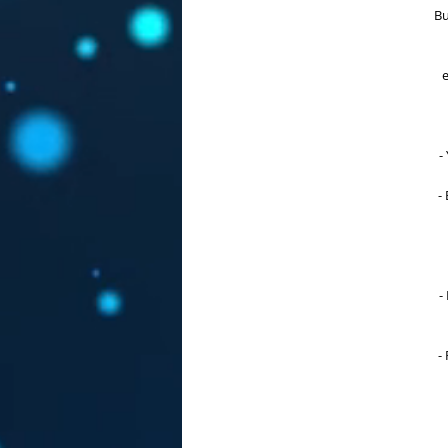
Bu
e
-
-
-
-