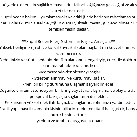
 bölgedeki enerjinin sağlıklı olması, sizin fiziksel sağlığınızın geleceğini ve akış
da etkilemektedir.
Süptil beden bakımı uyumlaması aktive edildiğinde bedenin rahatlamasını,
nerjik olarak uzun süreli ve yoğun olarak yükseltilmesini, güçlendirilmesini 
temizlenmesini sağlar.
**Süptil Beden Enerji Sisteminin Başlıca Amaçları:**
 Yüksek benliğinizle, ruh ve kutsal kaynak ile olan bağlantının kuvvetlenmesi
yardımcı olur.
 Bedeninizin ve süptil bedeninizin tüm alanlarını dengeleyip, enerji ile dolduru
- Zihninizi rahatlatır ve arındırır.
- Meditasyonda derinleşmeyi sağlar.
- Stresten arınmayı ve kurtulmayı sağlar.
- Yeni bir bilinç durumuna ulaşmanıza yardım eder.
 Düşüncelerinizin üstünde yeni bir bilinç boyutuna ulaşmanızı ve olaylara da
perspektif bakış açısı sağlamanızı destekler.
- Frekansınızı yükselterek ilahi kaynakla bağlantıda olmanıza yardım eder.
 Pratik yapılması ile zamanla kişinin bilincini derin meditatif hale getirir, barış 
huzur hissini arttırır.
- İyi olma ve ferahlık duygusunu onarır.