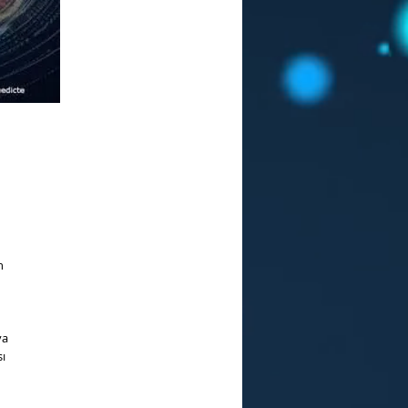
n
ya
ı