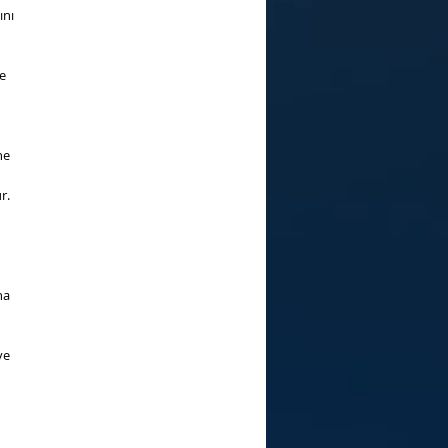
ını
ve
ne
r.
ha
ve