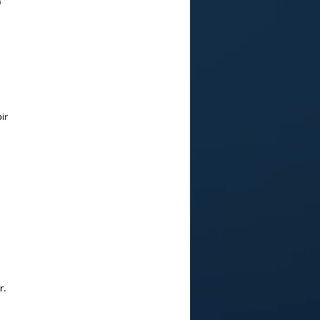
0
ir
r.