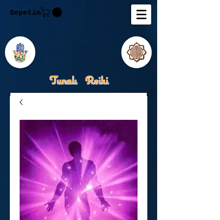
Sepetim
Tunalı Reiki
Kişisel Gelişimde Rehberiniz
Tanju M.Tunalı Özlem
Tunalı