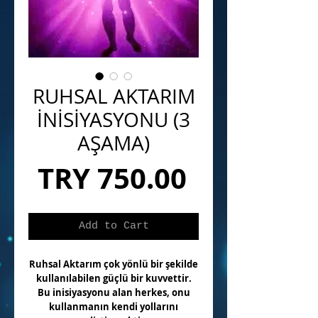
RUHSAL AKTARIM
İNİSİYASYONU (3
AŞAMA)
Price
TRY 750.00
Add to Cart
Ruhsal Aktarım çok yönlü bir şekilde
kullanılabilen güçlü bir kuvvettir.
Bu inisiyasyonu alan herkes, onu
kullanmanın kendi yollarını