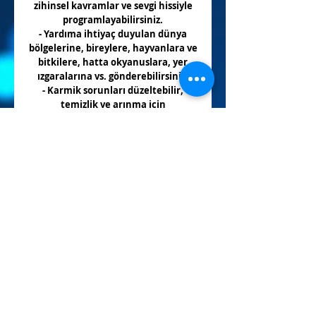
zihinsel kavramlar ve sevgi hissiyle
programlayabilirsiniz.
- Yardıma ihtiyaç duyulan dünya
bölgelerine, bireylere, hayvanlara ve
bitkilere, hatta okyanuslara, yer
ızgaralarına vs. gönderebilirsiniz.
- Karmik sorunları düzeltebilir,
temizlik ve arınma için
kullanabilirsiniz.
- Zamanda ve boyutlarda ileri geri
çalışabilir, kendinizi veya başkalarını
her türlü sınırlamadan serbest
bırakmak için kullanabilirsiniz.
- Ruhsal aktarım'in çok etkili bir
koruma yeteneği vardır.
Eğer herhangi bir psişik güçler veya
varlıklar tarafından saldırıya
uğrarsanız veya zarar görürseniz size
mükemmel bir koruma ve kalkan
sağlar.
Lütfen dikkat edin ve sadece