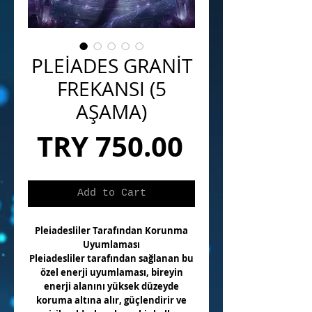
PLEİADES GRANİT
FREKANSI (5
AŞAMA)
Price
TRY 750.00
Add to Cart
Pleiadesliler Tarafından Korunma
Uyumlaması
Pleiadesliler tarafından sağlanan bu
özel enerji uyumlaması, bireyin
enerji alanını yüksek düzeyde
koruma altına alır, güçlendirir ve