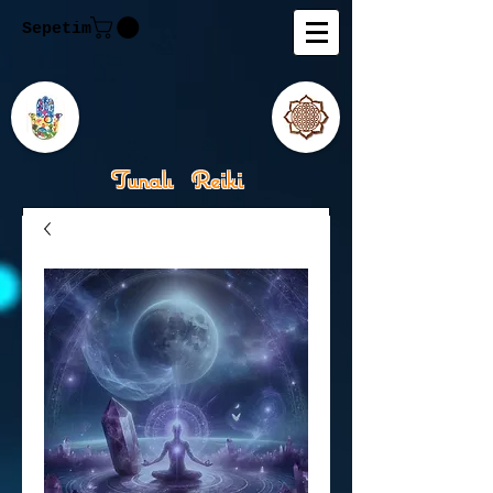
Sepetim
Tunalı Reiki
Kişisel Gelişimde Rehberiniz
Tanju M.Tunalı Özlem
Tunalı