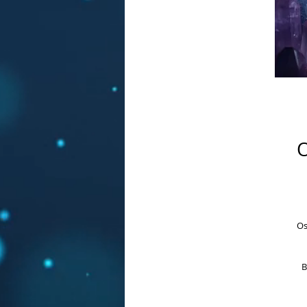
O
Os
B