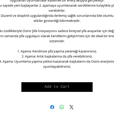
Uygulanan uyumlamalar kademeli bir enerji akışıyla gerçekleşir.
u sayede yeni başlayanlar 2. aşamaya uyumlanarak sevdiklerine kolaylıkla şi
verebilirler.
Düzenli ve disiplinli uygulandığında ilerlemiş sağlık sorunlarında bile olumlu
etkiler gösterdiği bilinmektedir.
Bu özellikleriyle Osiris Şifa İnisiyasyonu sadece bireysel şifa arayanlar için deği
ynı zamanda şifa uygulayıcı olarak kendilerini geliştirmesi için de ideal bir ener
sistemidir.
1. Aşama: Kendinize şifa yapma yeteneği kazanırsınız.
2. Aşama: Artık başkalarına da şifa verebilirsiniz.
3. Aşama: Uyumlama yapma yetkisi kazanarak başkalarını da Osiris enerjisin
uyumlayabilirsiniz.
Add to Cart