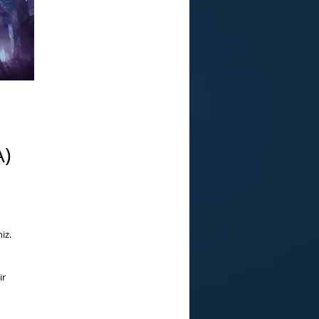
A)
iz.
ir