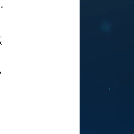
fa
l
ji
e