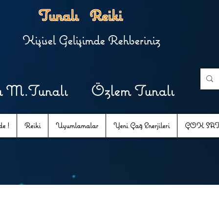
Tunalı Reiki
Kişisel Gelişimde Rehberiniz
u M.Tunalı Özlem Tunalı
e !
Reiki
Uyumlamalar
Yeni Çağ Enerjileri
ÇOK SA