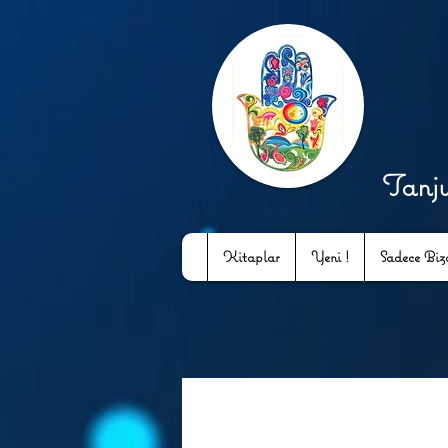
Tanj
Kitaplar
Yeni !
Sadece Bizd