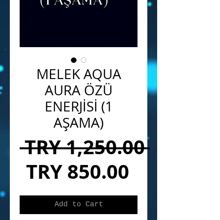
MELEK AQUA
AURA ÖZÜ
ENERJİSİ (1
AŞAMA)
Regula
 TRY 1,250.00 
Sale
Price
TRY 850.00
Price
Add to Cart