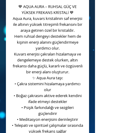
💙
AQUA AURA – RUHSAL GÜÇ VE
YÜKSEK FREKANS KRİSTALİ
💙
Aqua Aura, kuvars kristalinin saf enerjisi
ile altının yüksek titreşimli frekansını bir
araya getiren özel bir kristaldir.
Hem ruhsal dengeyi destekler hem de
kişinin enerji alanını güçlendirmeye
yardımcı olur.
Kuvars enerjisi çakraları hizalamaya ve
dengelemeye destek olurken, altın
frekansı daha güçlü, kararlı ve özgüvenli
bir enerji alanı oluşturur.
✨
Aqua Aura taşı:
• Çakra sistemini hizalamaya yardımcı
olur
• Boğaz çakrasını aktive ederek kendini
ifade etmeyi destekler
• Psişik farkındalığı ve sezgileri
güçlendirir
• Meditasyon enerjisini derinleştirir
• Telepati ve spiritüel çalışmalar sırasında
yüksek frekans sağlar