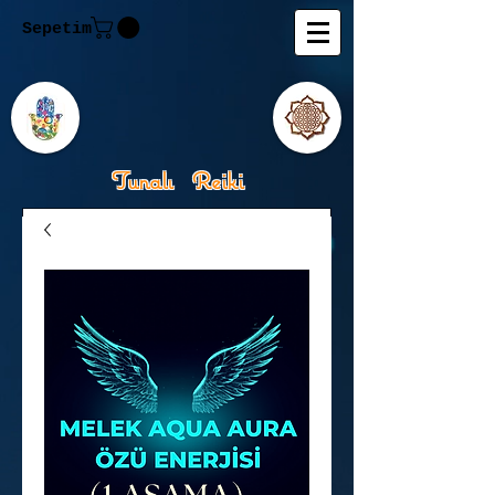
Sepetim
Tunalı Reiki
Kişisel Gelişimde Rehberiniz
Tanju M.Tunalı Özlem
Tunalı