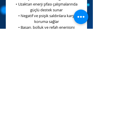
• Uzaktan enerji şifası çalışmalarında
güçlü destek sunar
• Negatif ve psişik saldırılara karşı
koruma sağlar
• Başarı, bolluk ve refah enerjisini
çekmeye yardımcı olur
Aqua Aura özellikle meditasyon, enerji
çalışmaları ve ruhsal gelişim süreçlerinde
yoğun enerji akışı sağlayan güçlü bir
kristal olarak kabul edilir.
💫
Yüksek frekanslı titreşimi sayesinde
kişinin hem içsel gücünü hem de
spiritüel bağlantısını güçlendirmeye
yardımcı olur.
#aquaaura #aquaaurakuvars
#kristalenerjisi #doğaltaş #şifataşları
#enerjişifası #spiritüel #meditasyon
#çakra #boğazçakrası #yüksekfrekans
#pozitifenerji #telepati #ruhsaluyanış
#auratemizliği #enerjiterapisi
#psişikgüçler #kristalşifa #evrenselenerji