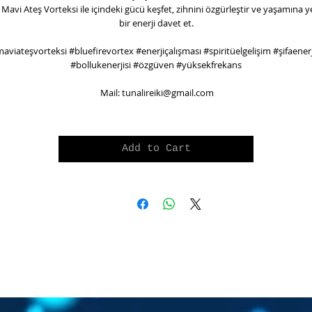
Mavi Ateş Vorteksi ile içindeki gücü keşfet, zihnini özgürleştir ve yaşamına y
bir enerji davet et.
aviateşvorteksi #bluefirevortex #enerjiçalışması #spiritüelgelişim #şifaenerj
#bollukenerjisi #özgüven #yüksekfrekans
Mail: tunalireiki@gmail.com
Add to Cart