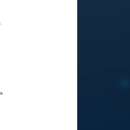
.
;
ek