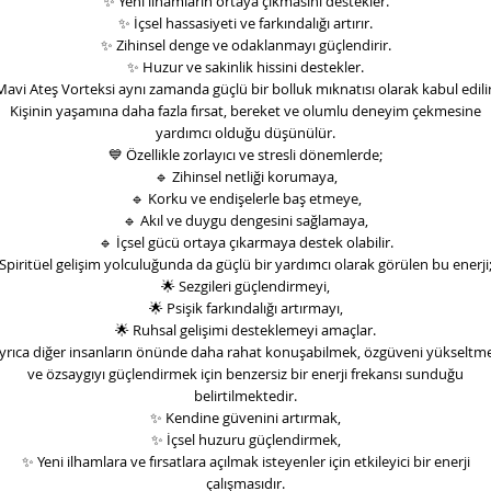
✨
Yeni ilhamların ortaya çıkmasını destekler.
✨
İçsel hassasiyeti ve farkındalığı artırır.
✨
Zihinsel denge ve odaklanmayı güçlendirir.
✨
Huzur ve sakinlik hissini destekler.
Mavi Ateş Vorteksi aynı zamanda güçlü bir bolluk mıknatısı olarak kabul edilir
Kişinin yaşamına daha fazla fırsat, bereket ve olumlu deneyim çekmesine
yardımcı olduğu düşünülür.
💙
Özellikle zorlayıcı ve stresli dönemlerde;
🔹
Zihinsel netliği korumaya,
🔹
Korku ve endişelerle baş etmeye,
🔹
Akıl ve duygu dengesini sağlamaya,
🔹
İçsel gücü ortaya çıkarmaya destek olabilir.
Spiritüel gelişim yolculuğunda da güçlü bir yardımcı olarak görülen bu enerji
🌟
Sezgileri güçlendirmeyi,
🌟
Psişik farkındalığı artırmayı,
🌟
Ruhsal gelişimi desteklemeyi amaçlar.
yrıca diğer insanların önünde daha rahat konuşabilmek, özgüveni yükseltm
ve özsaygıyı güçlendirmek için benzersiz bir enerji frekansı sunduğu
belirtilmektedir.
✨
Kendine güvenini artırmak,
✨
İçsel huzuru güçlendirmek,
✨
Yeni ilhamlara ve fırsatlara açılmak isteyenler için etkileyici bir enerji
çalışmasıdır.