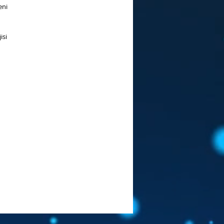
eni
isi