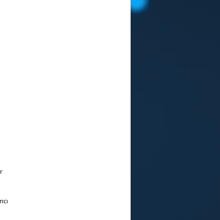
r
mcı