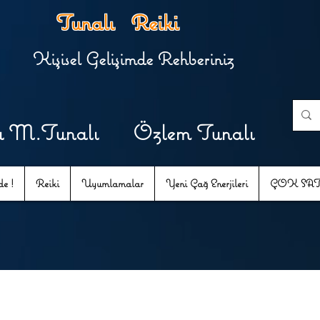
Tunalı Reiki
Kişisel Gelişimde Rehberiniz
u M.Tunalı Özlem Tunalı
e !
Reiki
Uyumlamalar
Yeni Çağ Enerjileri
ÇOK SA