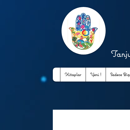
Tanj
Kitaplar
Yeni !
Sadece Bizd