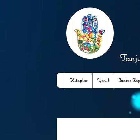
Tanj
Kitaplar
Yeni !
Sadece Bizd