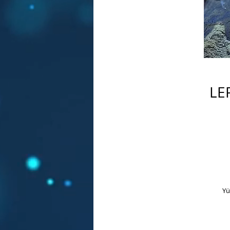
LE
Yü