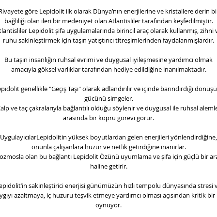
Rivayete göre Lepidolit ilk olarak Dünya’nın enerjilerine ve kristallere derin bi
bağlılığı olan ileri bir medeniyet olan Atlantisliler tarafından keşfedilmiştir.
tlantisliler Lepidolit şifa uygulamalarında birincil araç olarak kullanmış, zihni 
ruhu sakinleştirmek için taşın yatıştırıcı titreşimlerinden faydalanmışlardır.
Bu taşın insanlığın ruhsal evrimi ve duygusal iyileşmesine yardımcı olmak
amacıyla göksel varlıklar tarafından hediye edildiğine inanılmaktadır.
pidolit genellikle "Geçiş Taşı" olarak adlandırılır ve içinde barındırdığı dönü
gücünü simgeler.
alp ve taç çakralarıyla bağlantılı olduğu söylenir ve duygusal ile ruhsal aleml
arasında bir köprü görevi görür.
UygulayıcılarLepidolitin yüksek boyutlardan gelen enerjileri yönlendirdiğine,
onunla çalışanlara huzur ve netlik getirdiğine inanırlar.
ozmosla olan bu bağlantı Lepidolit Özünü uyumlama ve şifa için güçlü bir ar
haline getirir.
epidolit’in sakinleştirici enerjisi günümüzün hızlı tempolu dünyasında stresi 
ygıyı azaltmaya, iç huzuru teşvik etmeye yardımcı olması açısından kritik bir 
oynuyor.