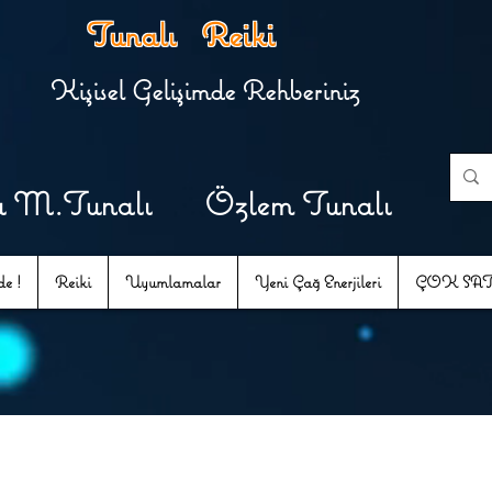
Tunalı Reiki
Kişisel Gelişimde Rehberiniz
u M.Tunalı Özlem Tunalı
e !
Reiki
Uyumlamalar
Yeni Çağ Enerjileri
ÇOK SA