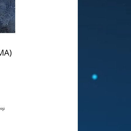
MA)
işi