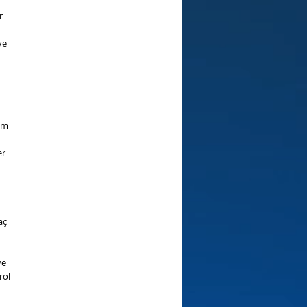
r
ve
şüm
er
aç
ve
rol