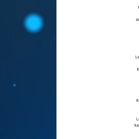
A
Le
K
K
L
ka