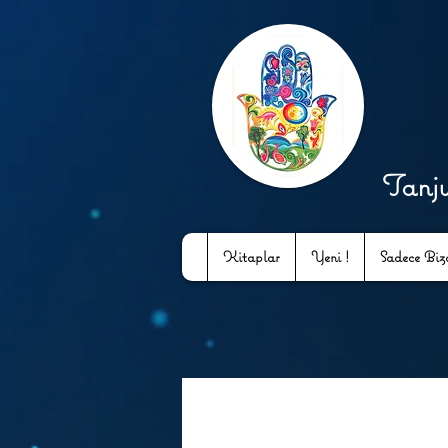
Tanj
Kitaplar
Yeni !
Sadece Bizd