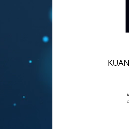
KUAN
K
g