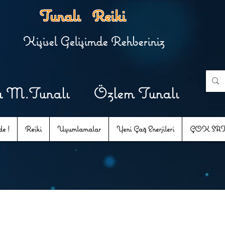
Tunalı Reiki
Kişisel Gelişimde Rehberiniz
u M.Tunalı Özlem Tunalı
e !
Reiki
Uyumlamalar
Yeni Çağ Enerjileri
ÇOK SA