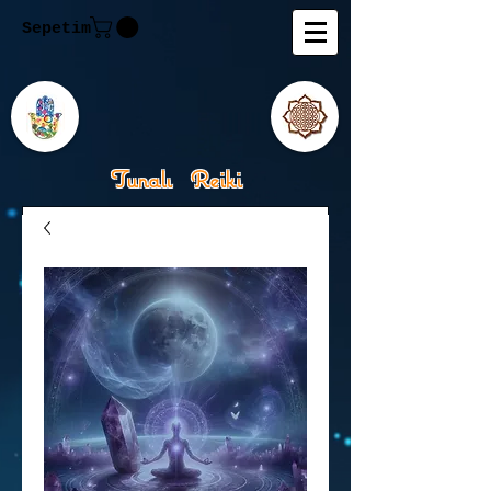
Sepetim
Tunalı Reiki
Kişisel Gelişimde Rehberiniz
Tanju M.Tunalı Özlem
Tunalı