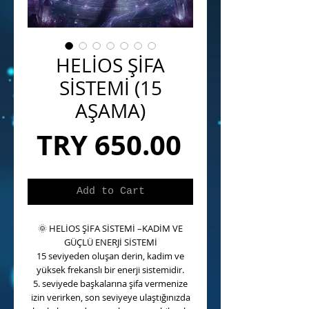
HELİOS ŞİFA
SİSTEMİ (15
AŞAMA)
Price
TRY 650.00
Add to Cart
🌞
HELİOS ŞİFA SİSTEMİ –KADİM VE
GÜÇLÜ ENERJİ SİSTEMİ
15 seviyeden oluşan derin, kadim ve
yüksek frekanslı bir enerji sistemidir.
5. seviyede başkalarına şifa vermenize
izin verirken, son seviyeye ulaştığınızda