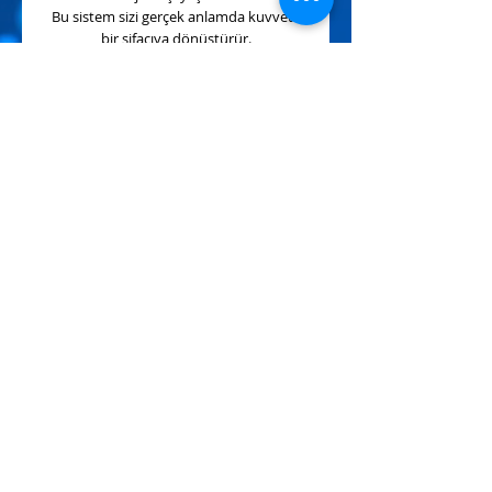
Bu sistem sizi gerçek anlamda kuvvetli
bir şifacıya dönüştürür.
🚀
Yüksek Frekans – Yüksek Dönüşüm
HELİOS enerjisi sizi daha yüksek bilinç
seviyelerine taşır.
Şifa gücünüz artar, enerjisel alanınız
genişler ve potansiyelinizin farkına
varmaya başlarsınız.
💎
Uyumlu Olmayanlar İçin de Bir Şans!
En büyük avantajlarından biri de daha
önce hiçbir enerji sistemine uyumlu
olmayan kişilerin bile bu enerjiye
kolaylıkla uyumlanabilmesidir.
Bu sistem gelişmek isteyen herkese
açıktır ve kişisel dönüşümünüzde harika
bir adım olacaktır.