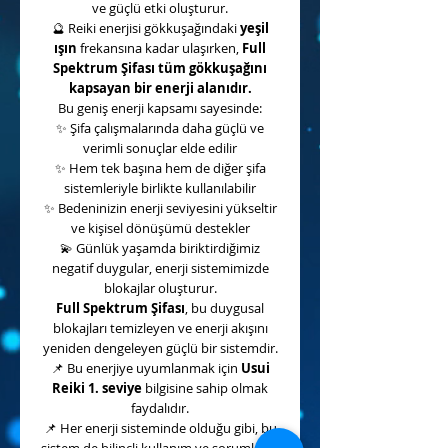
ve güçlü etki oluşturur.
🔮
Reiki enerjisi gökkuşağındaki
yeşil
ışın
frekansına kadar ulaşırken,
Full
Spektrum Şifası tüm gökkuşağını
kapsayan bir enerji alanıdır.
Bu geniş enerji kapsamı sayesinde:
✨
Şifa çalışmalarında daha güçlü ve
verimli sonuçlar elde edilir
✨
Hem tek başına hem de diğer şifa
sistemleriyle birlikte kullanılabilir
✨
Bedeninizin enerji seviyesini yükseltir
ve kişisel dönüşümü destekler
💫
Günlük yaşamda biriktirdiğimiz
negatif duygular, enerji sistemimizde
blokajlar oluşturur.
Full Spektrum Şifası
, bu duygusal
blokajları temizleyen ve enerji akışını
yeniden dengeleyen güçlü bir sistemdir.
📌
Bu enerjiye uyumlanmak için
Usui
Reiki 1. seviye
bilgisine sahip olmak
faydalıdır.
📌
Her enerji sisteminde olduğu gibi, bu