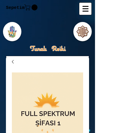
Sepetim
Tunalı Reiki
Kişisel Gelişimde Rehberiniz
Tanju M.Tunalı Özlem
Tunalı