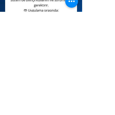
sistem de bilinçli kullanım ve sorumluluk
gerektirir.
🤲
Uygulama sırasında:
Enerjiye ihtiyacı olan kişiye destek
sunmalı, süreci açıklamalı ve mutlaka
karşı tarafın rızasıyla
çalışılmalıdır.
🎓
Bu eğitimde öğrenecekleriniz:
✔
Geçmişin olumsuz etkilerini
temizleme yöntemleri
✔
Kendi şifanızı güçlendirme teknikleri
✔
Uzak mesafe şifa uygulamaları
🌿
Enerjinizin tüm renkleriyle hizalanın,
bütünsel şifayı deneyimleyin…
#fullspektrum #fullspektrumşifa
#enerjicalismasi #reiki #sifaenerjisi
#ruhsalgelisim #spirituel
#auratemizleme #cakradengeleme
#enerjihizalama #meditasyon
#niyetgucu #pozitifenerji
#evrenselenerji #frekansyukseltme
#enerjiterapisi #uzaktansifa #sifaseansi
#bilincyukselisi #ruhsalyolculuk