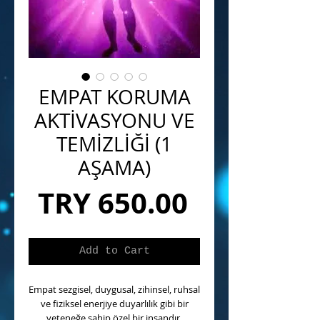
EMPAT KORUMA
AKTİVASYONU VE
TEMİZLİĞİ (1
AŞAMA)
Price
TRY 650.00
Add to Cart
Empat sezgisel, duygusal, zihinsel, ruhsal
ve fiziksel enerjiye duyarlılık gibi bir
yeteneğe sahip özel bir insandır.