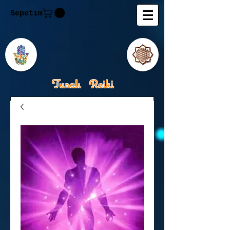
Sepetim
Tunalı Reiki
Kişisel Gelişimde Rehberiniz
Tanju M.Tunalı Özlem
Tunalı