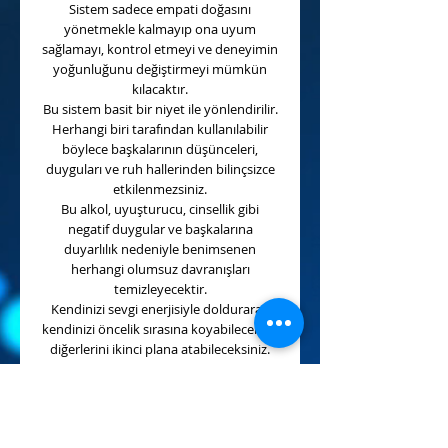
Sistem sadece empati doğasını
yönetmekle kalmayıp ona uyum
sağlamayı, kontrol etmeyi ve deneyimin
yoğunluğunu değiştirmeyi mümkün
kılacaktır.
Bu sistem basit bir niyet ile yönlendirilir.
Herhangi biri tarafından kullanılabilir
böylece başkalarının düşünceleri,
duyguları ve ruh hallerinden bilinçsizce
etkilenmezsiniz.
Bu alkol, uyuşturucu, cinsellik gibi
negatif duygular ve başkalarına
duyarlılık nedeniyle benimsenen
herhangi olumsuz davranışları
temizleyecektir.
Kendinizi sevgi enerjisiyle doldurarak
kendinizi öncelik sırasına koyabilecek ve
diğerlerini ikinci plana atabileceksiniz.
Böylece güçlü, etkili, berrak, temiz ve
sağlıklı bir empat olabilirsiniz.
Bu sistem zihinsel bakış açınızı