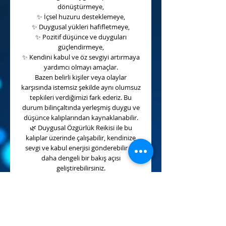
dönüştürmeye,
✨
İçsel huzuru desteklemeye,
✨
Duygusal yükleri hafifletmeye,
✨
Pozitif düşünce ve duyguları
güçlendirmeye,
✨
Kendini kabul ve öz sevgiyi artırmaya
yardımcı olmayı amaçlar.
Bazen belirli kişiler veya olaylar
karşısında istemsiz şekilde aynı olumsuz
tepkileri verdiğimizi fark ederiz. Bu
durum bilinçaltında yerleşmiş duygu ve
düşünce kalıplarından kaynaklanabilir.
🌿
Duygusal Özgürlük Reikisi ile bu
kalıplar üzerinde çalışabilir, kendinize
sevgi ve kabul enerjisi gönderebilir ve
daha dengeli bir bakış açısı
geliştirebilirsiniz.
Bu enerjiyle çalıştıkça;
💖
Daha huzurlu,
💖
Daha enerjik,
💖
Daha güçlü,
💖
Daha pozitif hissedebilirsiniz.