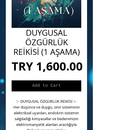
DUYGUSAL
ÖZGÜRLÜK
REİKİSİ (1 AŞAMA)
Price
TRY 1,600.00
Add to Cart
✨
DUYGUSAL ÖZGÜRLÜK REİKİSİ
✨
Her düşünce ve duygu, sinir sisteminin
elektriksel uyarıları, endokrin sistemin
salgıladığı kimyasallar ve bedenimizin
elektromanyetik alanları aracılığıyla