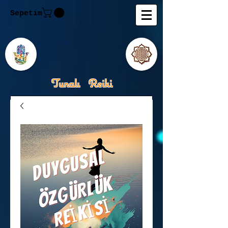
Sepetim
Tunalı Reiki
Kişisel Gelişimde Rehberiniz
Tanju M.Tunalı Özlem
Tunalı