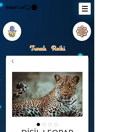
Sepetim
Tunalı Reiki
Kişisel Gelişimde Rehberiniz
Tanju M.Tunalı Özlem
Tunalı