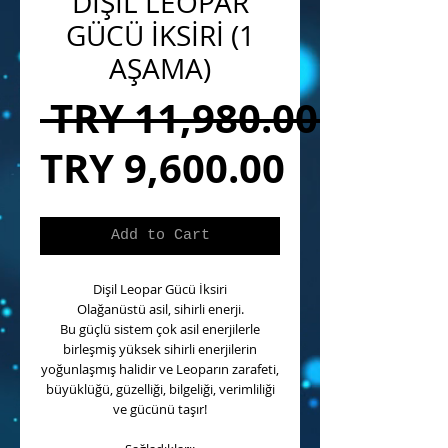
DİŞİL LEOPAR
GÜCÜ İKSİRİ (1
AŞAMA)
 TRY 11,980.00 
Sale
TRY 9,600.00
Price
Add to Cart
Dişil Leopar Gücü İksiri
Olağanüstü asil, sihirli enerji.
Bu güçlü sistem çok asil enerjilerle
birleşmiş yüksek sihirli enerjilerin
yoğunlaşmış halidir ve Leoparın zarafeti,
büyüklüğü, güzelliği, bilgeliği, verimliliği
ve gücünü taşır!