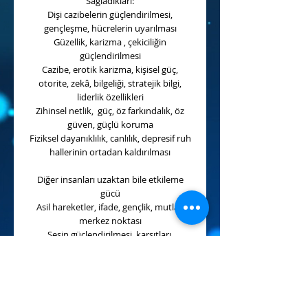
Sağladıkları:
Dişi cazibelerin güçlendirilmesi,
gençleşme, hücrelerin uyarılması
Güzellik, karizma , çekiciliğin
güçlendirilmesi
Cazibe, erotik karizma, kişisel güç,
otorite, zekâ, bilgeliği, stratejik bilgi,
liderlik özellikleri
Zihinsel netlik, güç, öz farkındalık, öz
güven, güçlü koruma
Fiziksel dayanıklılık, canlılık, depresif ruh
hallerinin ortadan kaldırılması
Diğer insanları uzaktan bile etkileme
gücü
Asil hareketler, ifade, gençlik, mutlak
merkez noktası
Sesin güçlendirilmesi, karşıtları,
düşmanları, negatif ruhları korkuya ve
şoka sokma, başkalarının saygı ve
takdirini kazanma, mutlak kontrol, güç,
erkeklerin ve kadınların egemenliği
Hayranlık uyandıran bir yayılım, asil