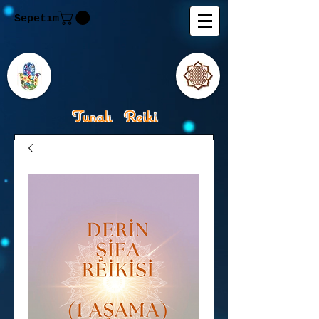
Sepetim
Tunalı Reiki
Kişisel Gelişimde Rehberiniz
Tanju M.Tunalı Özlem
Tunalı