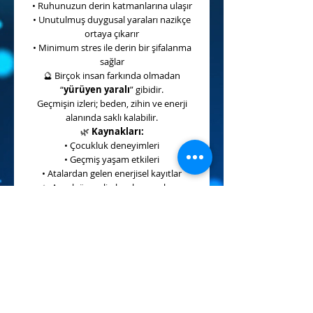
• Ruhunuzun derin katmanlarına ulaşır
• Unutulmuş duygusal yaraları nazikçe
ortaya çıkarır
• Minimum stres ile derin bir şifalanma
sağlar
🔮
Birçok insan farkında olmadan
“
yürüyen yaralı
” gibidir.
Geçmişin izleri; beden, zihin ve enerji
alanında saklı kalabilir.
🌿
Kaynakları:
• Çocukluk deneyimleri
• Geçmiş yaşam etkileri
• Atalardan gelen enerjisel kayıtlar
✨
Ancak önemli olan, bu yaraların
kaynağını bilmek değil;
enerjiyi temizlemek ve serbest
bırakmaktır.
⚡
Nasıl Uygulanır?
• Niyet veya sembol ile aktive edilir
• El pozisyonları ile uygulanabilir
• Uzaktan şifa gönderilebilir
• Elleriniz sizi ihtiyaç duyulan bölgeye