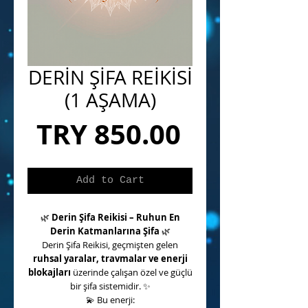
DERİN ŞİFA REİKİSİ
(1 AŞAMA)
Price
TRY 850.00
Add to Cart
🌿
Derin Şifa Reikisi – Ruhun En
Derin Katmanlarına Şifa
🌿
Derin Şifa Reikisi, geçmişten gelen
ruhsal yaralar, travmalar ve enerji
blokajları
üzerinde çalışan özel ve güçlü
bir şifa sistemidir.
✨
💫
Bu enerji: