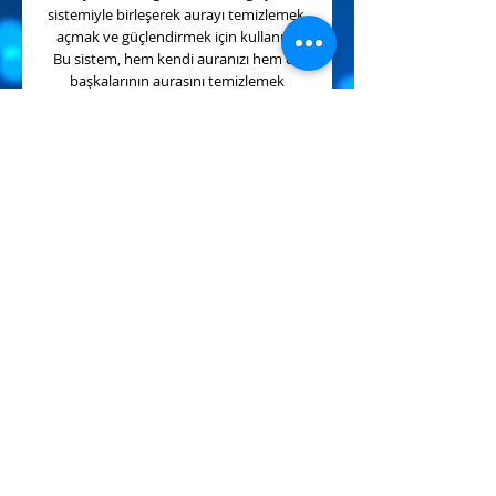
sistemiyle birleşerek aurayı temizlemek,
açmak ve güçlendirmek için kullanılır.
Bu sistem, hem kendi auranızı hem de
başkalarının aurasını temizlemek
amacıyla enerjiyi aktive etmek için
niyetle uygulanır.
Chandra Aura Reiki
bolluk ve bereket
için, genç kalmak, özgüven kazanmak,
bedeni aydınlatmak, karizma, çekicilik ve
içsel güzellik kazanmak için oldukça
faydalıdır.
Aurada bulunan tüm tıkanıklıkları açar,
safsızlıkları ve olumsuz enerjileri
temizler.
Ek Bilgi
Every living thing has its own energy
field.
L 'Aura is an energy field surrounding
the body has several layers and
different colors.
2020 by TunaliReiki.