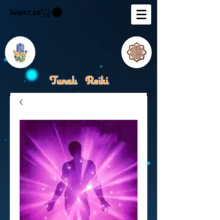
Sepetim
Tunalı Reiki
Kişisel Gelişimde Rehberiniz
Tanju M.Tunalı Özlem
Tunalı