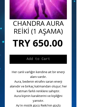
CHANDRA AURA
REİKİ (1 AŞAMA)
Price
TRY 650.00
Add to Cart
Her canlı varlığın kendine ait bir enerji
alanı vardır.
Aura, bedenin etrafını saran enerji
alanıdır ve birkaç katmandan oluşur; her
katman farklı renklere sahiptir.
Aura kişinin karakterini ve kişiliğini
yansıtır.
Ay’ın mistik gücü Reiki’nin güçlü