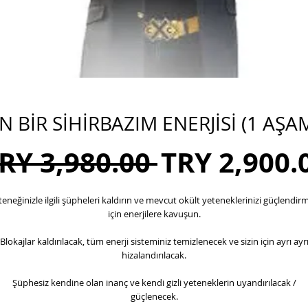
N BİR SİHİRBAZIM ENERJİSİ (1 AŞA
Regular
TRY 3,980.00 
TRY 2,900.
Price
teneğinizle ilgili şüpheleri kaldırın ve mevcut okült yeteneklerinizi güçlendir
için enerjilere kavuşun.
Blokajlar kaldırılacak, tüm enerji sisteminiz temizlenecek ve sizin için ayrı ayr
hizalandırılacak.
Şüphesiz kendine olan inanç ve kendi gizli yeteneklerin uyandırılacak /
güçlenecek.