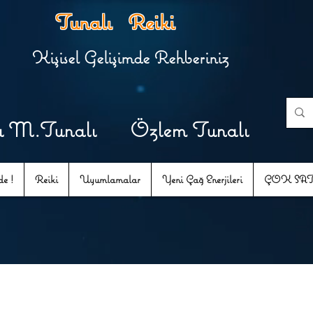
Tunalı Reiki
Kişisel Gelişimde Rehberiniz
u M.Tunalı Özlem Tunalı
e !
Reiki
Uyumlamalar
Yeni Çağ Enerjileri
ÇOK SA