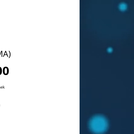
MA)
Sale
00
Price
mek
ı