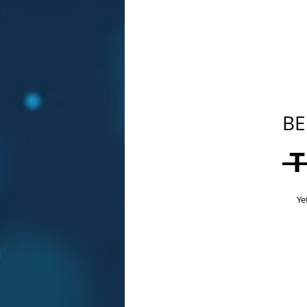
BE
 
Ye