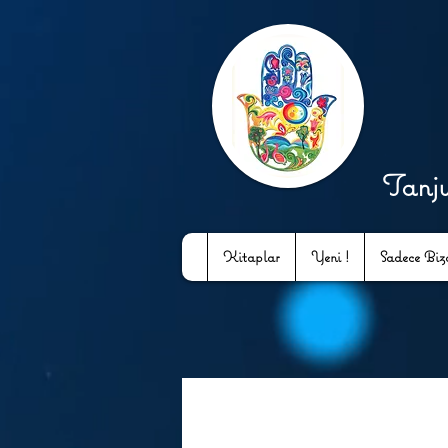
Tanj
Kitaplar
Yeni !
Sadece Bizd