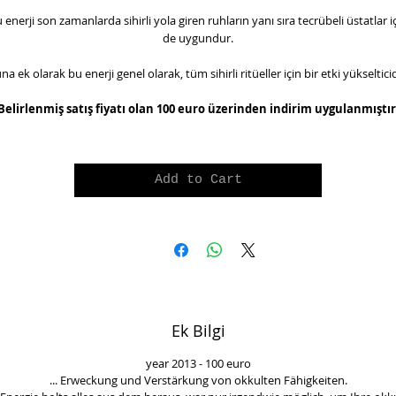
 enerji son zamanlarda sihirli yola giren ruhların yanı sıra tecrübeli üstatlar i
de uygundur.
na ek olarak bu enerji genel olarak, tüm sihirli ritüeller için bir etki yükselticid
Belirlenmiş satış fiyatı olan 100 euro üzerinden indirim uygulanmıştır
Add to Cart
Ek Bilgi
year 2013 - 100 euro
... Erweckung und Verstärkung von okkulten Fähigkeiten.