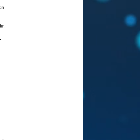
çin
ir.
.