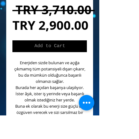
Regula
 TRY 3,710.00 
Sale
Price
TRY 2,900.00
Price
Add to Cart
Enerjiden sizde bulunan ve açığa
çıkmamış tüm potansiyeli dışarı çıkarır,
bu da mümkün olduğunca başarılı
olmanızı sağlar.
Burada her açıdan başarıya ulaşılıyor.
İster âşık, ister iş yerinde veya başarılı
olmak istediğiniz her yerde.
Buna ek olarak bu enerji size güçlü bir
özgüven verecek ve sizi sarsılmaz bir
inanç ile dolduracaktır.
Bununla beraber aynı zamanda
otomatik olarak güçlü bir karizma ve
güçlü otorite üretir.