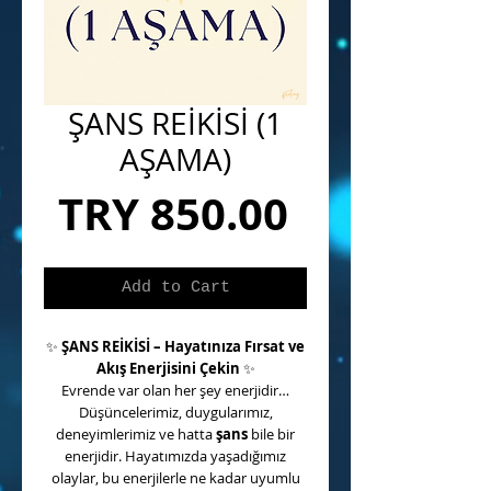
ŞANS REİKİSİ (1
AŞAMA)
Price
TRY 850.00
Add to Cart
✨
ŞANS REİKİSİ – Hayatınıza Fırsat ve
Akış Enerjisini Çekin
✨
Evrende var olan her şey enerjidir…
Düşüncelerimiz, duygularımız,
deneyimlerimiz ve hatta
şans
bile bir
enerjidir. Hayatımızda yaşadığımız
olaylar, bu enerjilerle ne kadar uyumlu