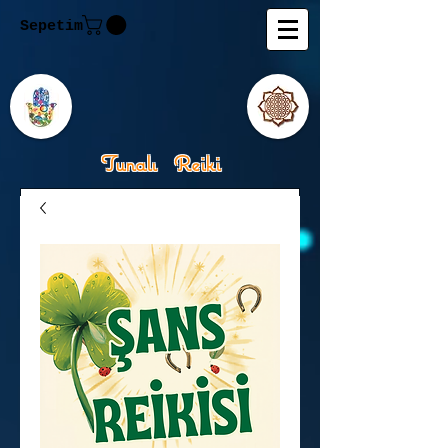
Sepetim
Tunalı Reiki
Kişisel Gelişimde Rehberiniz
Tanju M.Tunalı Özlem
Tunalı