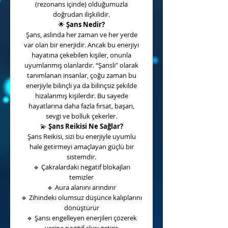
(rezonans içinde) olduğumuzla
doğrudan ilişkilidir.
🌟
Şans Nedir?
Şans, aslında her zaman ve her yerde
var olan bir enerjidir. Ancak bu enerjiyi
hayatına çekebilen kişiler, onunla
uyumlanmış olanlardır. “Şanslı” olarak
tanımlanan insanlar, çoğu zaman bu
enerjiyle bilinçli ya da bilinçsiz şekilde
hizalanmış kişilerdir. Bu sayede
hayatlarına daha fazla fırsat, başarı,
sevgi ve bolluk çekerler.
💫
Şans Reikisi Ne Sağlar?
Şans Reikisi, sizi bu enerjiyle uyumlu
hale getirmeyi amaçlayan güçlü bir
sistemdir.
🔹
Çakralardaki negatif blokajları
temizler
🔹
Aura alanını arındırır
🔹
Zihindeki olumsuz düşünce kalıplarını
dönüştürür
🔹
Şansı engelleyen enerjileri çözerek