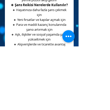
yerine pozitif akışı getirir
🍀
Şans Reikisi Nerelerde Kullanılır?
🔸
Hayatınıza daha fazla şans çekmek
için
🔸
Yeni fırsatlar ve kapılar açmak için
🔸
Para ve maddi kazanç konularında
şansı artırmak için
🔸
Aşk, ilişkiler ve sosyal yaşamda şansı
yükseltmek için
🔸
Alışverişlerde ve ticarette avantaj
sağlamak için
🔸
İş hayatında başarı ve doğru fırsatları
yakalamak için
🔸
Hayattaki seçenekleri çoğaltmak için
🔸
Yardım ve destek bulmayı
kolaylaştırmak için
🔸
Yeni başlangıçlarda enerjiyi
desteklemek için
🔸
Yoğun çaba yerine akış ve şans
enerjisini kullanmak için
🌈
Şans Reikisi, hayatınızda “zorlanarak
başarma” yerine “akışta olma” halini
güçlendirir. Doğru zamanda doğru yerde